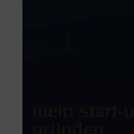
mein start-
gründen