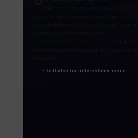
sie haben eine innovative idee, eine vision, mit
ist ihr sprungbrett zum erfolg! wir haben eine le
sind entschlossen, start-ups und jungunternehm
spitzenleistungen zu unterstützen.
unser inkubator für start-ups ist seit 2004 aktiv u
unternehmensprojekte betreut. ein grosser teil 
erfolgreich.
leitfaden für unternehmer:innen