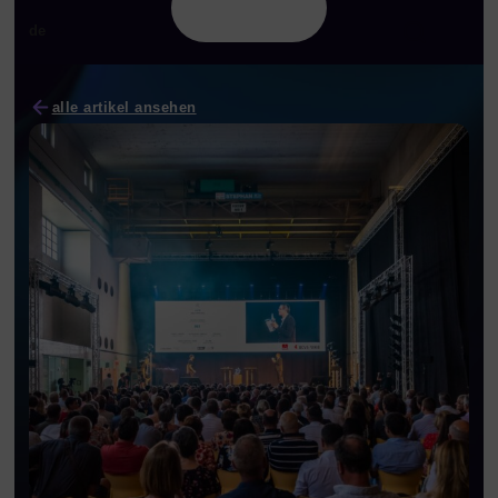
de
alle artikel ansehen