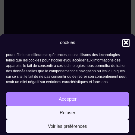
cookies
pour offrir les meilleures expériences, nous utilisons des technologies
kontakt
newsletter
telles que les cookies pour stocker et/ou accéder aux informations des
appareils. le fait de consentir à ces technologies nous permettra de traiter
stiftung the ark |
rue de l'industrie 23 -
des données telles que le comportement de navigation ou les id uniques
sur ce site. le fait de ne pas consentir ou de retirer son consentement peut
1950 sitten
avoir un effet négatif sur certaines caractéristiques et fonctions.
datenschutz
Accepter
Refuser
Voir les préférences
mit
erstellt von
agence
copilote
.