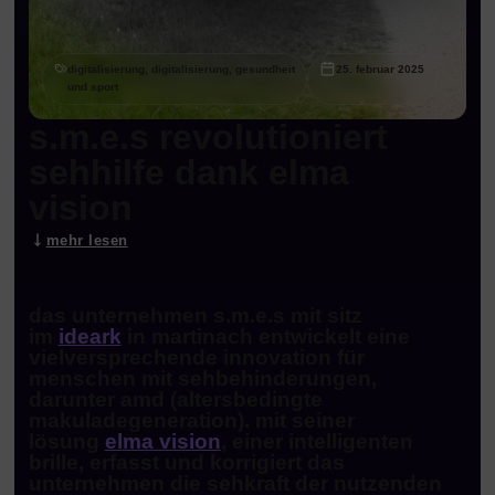
digitalisierung, digitalisierung, gesundheit
25. februar 2025
und sport
s.m.e.s revolutioniert
sehhilfe dank elma
vision
mehr lesen
das unternehmen s.m.e.s mit sitz
im
ideark
in martinach entwickelt eine
vielversprechende innovation für
menschen mit sehbehinderungen,
darunter amd (altersbedingte
makuladegeneration). mit seiner
lösung
elma vision
, einer intelligenten
brille, erfasst und korrigiert das
unternehmen die sehkraft der nutzenden