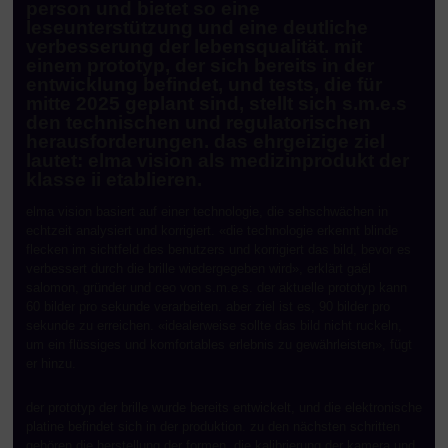
person und bietet so eine
leseunterstützung und eine deutliche
verbesserung der lebensqualität. mit
einem prototyp, der sich bereits in der
entwicklung befindet, und tests, die für
mitte 2025 geplant sind, stellt sich s.m.e.s
den technischen und regulatorischen
herausforderungen. das ehrgeizige ziel
lautet: elma vision als medizinprodukt der
klasse ii etablieren.
elma vision basiert auf einer technologie, die sehschwächen in
echtzeit analysiert und korrigiert. «die technologie erkennt blinde
flecken im sichtfeld des benutzers und korrigiert das bild, bevor es
verbessert durch die brille wiedergegeben wird», erklärt gaël
salomon, gründer und ceo von s.m.e.s. der aktuelle prototyp kann
60 bilder pro sekunde verarbeiten. aber ziel ist es, 90 bilder pro
sekunde zu erreichen. «idealerweise sollte das bild nicht ruckeln,
um ein flüssiges und komfortables erlebnis zu gewährleisten», fügt
er hinzu.
der prototyp der brille wurde bereits entwickelt, und die elektronische
platine befindet sich in der produktion. zu den nächsten schritten
gehören die herstellung der formen, die kalibrierung der kamera und