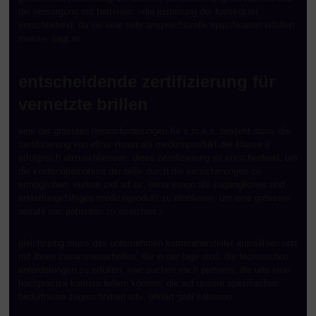
die versorgung mit batterien. «die justierung der kamera ist
entscheidend, da sie eine sehr anspruchsvolle spezifikation erfüllen
muss», sagt er.
entscheidende zertifizierung für
vernetzte brillen
eine der grössten herausforderungen für s.m.e.s. besteht darin, die
zertifizierung von elma vision als medizinprodukt der klasse ii
erfolgreich abzuschliessen. diese zertifizierung ist entscheidend, um
die kostenübernahme der brille durch die versicherungen zu
ermöglichen. «unser ziel ist es, elma vision als zugängliches und
erstattungsfähiges medizinprodukt zu etablieren, um eine grössere
anzahl von patienten zu erreichen.»
gleichzeitig muss das unternehmen kamerahersteller auswählen und
mit ihnen zusammenarbeiten, die in der lage sind, die technischen
anforderungen zu erfüllen. «wir suchen nach partnern, die uns eine
hochpräzise kamera liefern können, die auf unsere spezifischen
bedürfnisse zugeschnitten ist», erklärt gaël salomon.