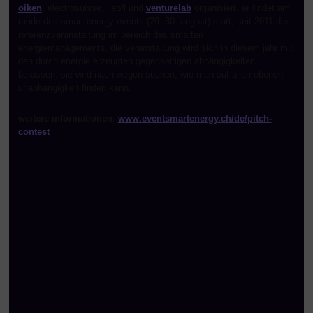
oiken
, electrosuisse, l’epfl und
venturelab
organisiert. er findet am
rande des smart energy events (29.-30. august) statt, seit 2011 die
referenzveranstaltung im bereich des smarten
energiemanagements. die veranstaltung wird sich in diesem jahr mit
den durch energie erzeugten gegenseitigen abhängigkeiten
befassen. sie wird nach wegen suchen, wie man auf allen ebenen
unabhängigkeit finden kann.
weitere informationen
:
www.eventsmartenergy.ch/de/pitch-
contest