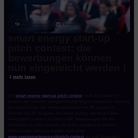
umwelt und energie
9. februar 2024
smart energy start-up
pitch contest: die
bewerbungen können
nun eingereicht werden !
mehr lesen
der
smart energy start-up pitch contest
stellt die besten im
bereich der smarten energienutzung tätigen schweizer start-ups
ins rampenlicht. der wettbewerb findet am 30. august im
rahmen der 14. ausgabe des smart energy events auf dem
energypolis campus in sitten statt. bewerbungen für die
teilnahme am pitch können ab sofort eingereicht werden.
interessierte start-ups melden sich unter
www.eventsmartenergy.ch/pitch-contest
. es gibt insgesamt