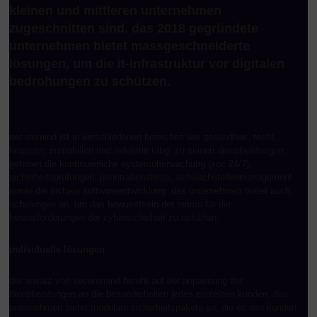
kleinen und mittleren unternehmen
zugeschnitten sind. das 2018 gegründete
unternehmen bietet massgeschneiderte
lösungen, um die it-infrastruktur vor digitalen
bedrohungen zu schützen.
securemind ist in verschiedenen bereichen wie gesundheit, recht,
finanzen, immobilien und industrie tätig. zu seinen dienstleistungen
gehören die kontinuierliche systemüberwachung (soc 24/7),
sicherheitsprüfungen, penetrationstests, schwachstellenmanagement
sowie die sichere softwareentwicklung. das unternehmen bietet auch
schulungen an, um das bewusstsein der teams für die
herausforderungen der cybersicherheit zu schärfen.
individuelle lösungen
der ansatz von securemind beruht auf der anpassung der
dienstleistungen an die besonderheiten jedes einzelnen kunden. das
unternehmen bietet modulare sicherheitspakete an, die es den kunden