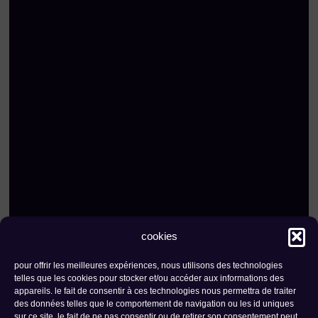
cookies
pour offrir les meilleures expériences, nous utilisons des technologies
kontakt
newsletter
telles que les cookies pour stocker et/ou accéder aux informations des
appareils. le fait de consentir à ces technologies nous permettra de traiter
stiftung the ark |
rue de l'industrie 23 -
des données telles que le comportement de navigation ou les id uniques
sur ce site. le fait de ne pas consentir ou de retirer son consentement peut
1950 sitten