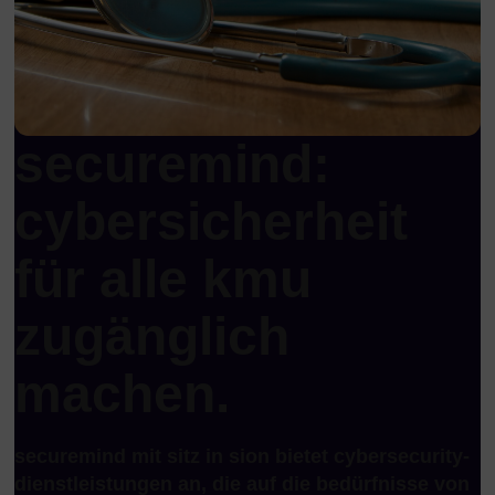
securemind:
cybersicherheit
für alle kmu
zugänglich
machen.
securemind mit sitz in sion bietet cybersecurity-
dienstleistungen an, die auf die bedürfnisse von