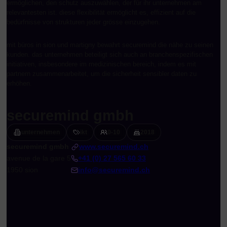
ermöglichen, den schutz auszuwählen, der für ihr unternehmen am
relevantesten ist. diese flexibilität ermöglicht es, effizient auf die
bedürfnisse von strukturen jeder grösse einzugehen.
mit büros in sion und martigny bewahrt securemind die nähe zu seinen
kunden. das unternehmen beteiligt sich auch an branchenspezifischen
initiativen, insbesondere im medizinischen bereich, indem es mit
partnern zusammenarbeitet, um die sicherheit sensibler daten zu
erhöhen.
securemind gmbh
unternehmen
ikt
0-10
2018
securemind gmbh
www.securemind.ch
avenue de la gare 5
+41 (0) 27 565 60 33
1950 sion
info@securemind.ch