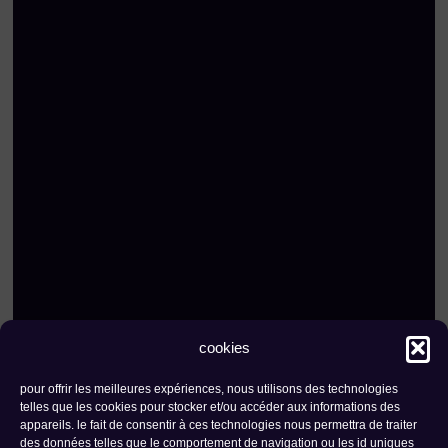
cookies
pour offrir les meilleures expériences, nous utilisons des technologies
contact
newsletter
telles que les cookies pour stocker et/ou accéder aux informations des
appareils. le fait de consentir à ces technologies nous permettra de traiter
fondation the ark |
rue de l'industrie 23
des données telles que le comportement de navigation ou les id uniques