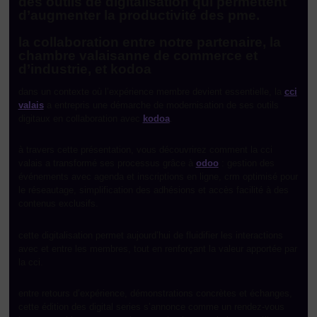
des outils de digitalisation qui permettent
d’augmenter la productivité des pme.
la collaboration entre notre partenaire, la
chambre valaisanne de commerce et
d’industrie, et kodoa
dans un contexte où l’expérience membre devient essentielle, la
cci
valais
a entrepris une démarche de modernisation de ses outils
digitaux en collaboration avec
kodoa
.
à travers cette présentation, vous découvrirez comment la cci
valais a transformé ses processus grâce à
odoo
: gestion des
événements avec agenda et inscriptions en ligne, crm optimisé pour
le réseautage, simplification des adhésions et accès facilité à des
contenus exclusifs.
cette digitalisation permet aujourd’hui de fluidifier les interactions
avec et entre les membres, tout en renforçant la valeur apportée par
la cci.
entre retours d’expérience, démonstrations concrètes et échanges,
cette édition des digital series s’annonce comme un rendez-vous