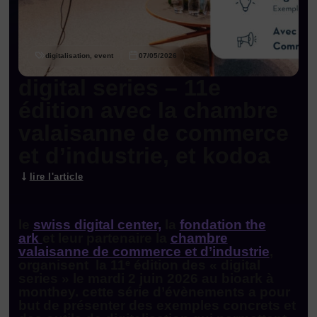
digitalisation, event
07/05/2026
digital series – 11e
édition avec la chambre
valaisanne de commerce
et d’industrie, et kodoa
lire l'article
le
swiss digital center,
la
fondation the
ark
et leur partenaire la
chambre
valaisanne de commerce et d’industrie
,
organisent la 11ᵉ édition des « digital
series » le mardi 2 juin 2026 au bioark à
monthey. cette série d’évènements a pour
but de présenter des exemples concrets et