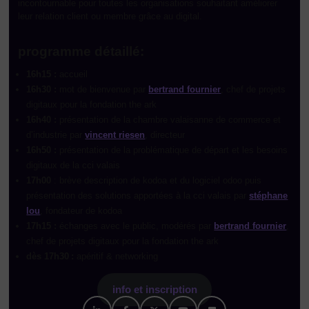
incontournable pour toutes les organisations souhaitant améliorer
leur relation client ou membre grâce au digital.
programme détaillé:
16h15 :
accueil
16h30 :
mot de bienvenue par
bertrand fournier
, chef de projets
digitaux pour la fondation the ark
16h40 :
présentation de la chambre valaisanne de commerce et
d’industrie par
vincent riesen
, directeur
16h50 :
présentation de la problématique de départ et les besoins
digitaux de la cci valais
17h00
: brève description de kodoa et du logiciel odoo puis
présentation des solutions apportées à la cci valais par
stéphane
lou
, fondateur de kodoa
17h15 :
échanges avec le public, modérés par
bertrand fournier
,
chef de projets digitaux pour la fondation the ark
dès 17h30 :
apéritif & networking
info et inscription