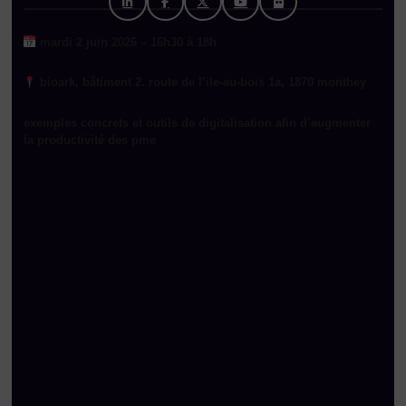
mardi 2 juin 2026 – 16h30 à 18h
bioark, bâtiment 2. route de l’ile-au-bois 1a, 1870 monthey
exemples concrets et outils de digitalisation afin d’augmenter
la productivité des pme