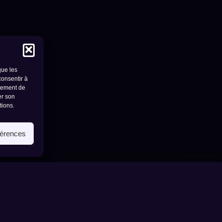
que les
consentir à
rtement de
er son
tions.
férences