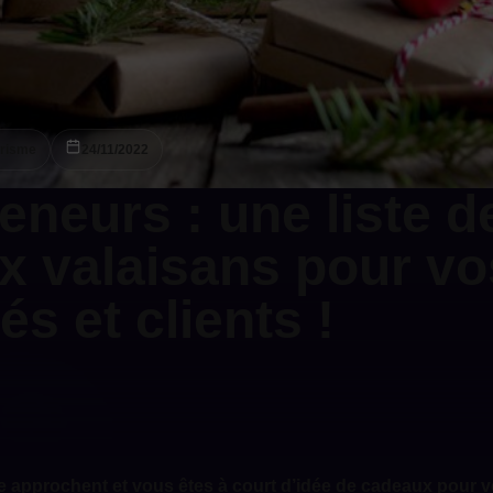
urisme
24/11/2022
eneurs : une liste d
x valaisans pour vo
s et clients !
ée approchent et vous êtes à court d’idée de cadeaux pour v