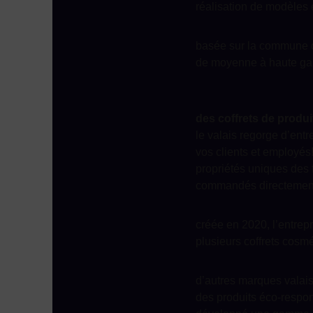
réalisation de modèles 
basée sur la commune de
de moyenne à haute g
des coffrets de produi
le valais regorge d’ent
vos clients et employés
propriétés uniques des 
commandés directement
créée en 2020, l’entrep
plusieurs coffrets cosm
d’autres marques valai
des produits éco-respons