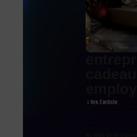
ingrédient naturel, to
entrepr
cadeau
employé
lire l'article
les fêtes de fin d’ann