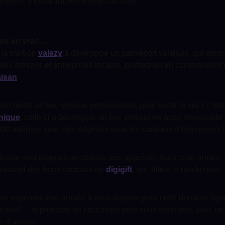
offée, s’inspirant des mythes du nord.
ées en vrac…
 la start-up
valezy
a développé un passeport valaisan, qui donn
des artisans et entreprises locales. profitez-en en commandant d
aisan
.
os clients un bec verseur personnalisé, pour servir le vin ? c’es
nique
. celle-ci a développé un bec verseur en acier inoxydable
000 adeptes. une idée originale pour les cadeaux d’entreprises !
deaux sont toujours un cadeau très apprécié. mais cette année, 
mandant des bons cadeaux de
digigift
, qui utilise la blockchain.
s espérons être arrivés à vous inspirer pour cette dernière lign
 noël… et profitons de l’occasion pour vous souhaiter, avec un
in d’année!