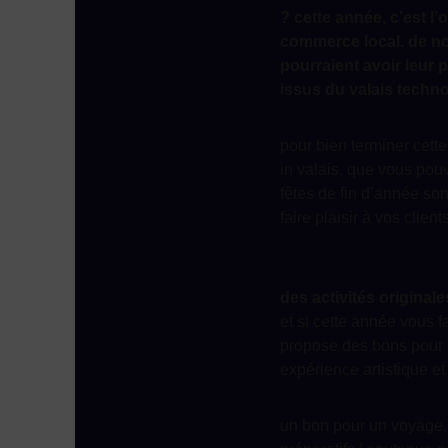
? cette année, c’est l’
commerce local. de no
pourraient avoir leur 
issus du valais techno
pour bien terminer cet
in valais, que vous pouv
fêtes de fin d’année son
faire plaisir à vos clien
des activités original
et si cette année vous fa
propose des bons pour d
expérience artistique et 
un bon pour un voyage,