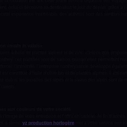
ar la fondation the ark, cette jeune pousse organise des voyages
lient. celui-ci découvre sa destination le jour du départ, grâce à 
e cette expérience inoubliable, des activités hors des sentiers b
von «made in valais»
riquées à base de plantes alpines et de zinc: c’est ce que propose
nthey. ces pastilles sont de saison, puisqu’elles permettent no
nforcer l’immunité. l’entreprise contheysanne développe égale
 est constitué d’huile d’olive bio et de plantes alpines. il est p
es mains. les pastilles des alpes et le savon des alpes sont de
 clients.
es aux couleurs de votre société
l’image de votre entreprise et l’offrir en cadeau de fin d’année
t. a sierre,
yz production horlogère
met à votre service son ex