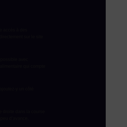
e accès à des
irectement sur le site
t possible avec
 alimentaire qui compte
ajoutez-y un côté
e droite dans la course
 peu d’avance,