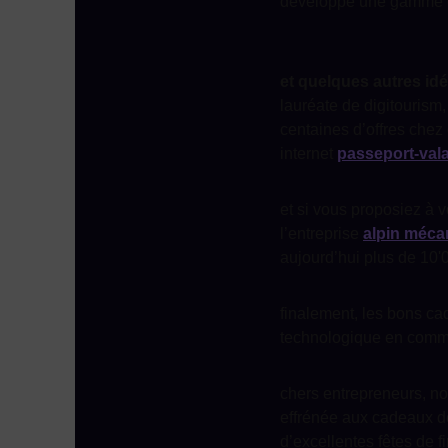
développé une gamme ét
et quelques autres id
lauréate de digitourism,
centaines d’offres chez 
internet
passeport-val
et si vous proposiez à v
l’entreprise
alpin méca
aujourd’hui plus de 10'
finalement, les bons ca
technologique en com
chers entrepreneurs, nou
effrénée aux cadeaux de
d’excellentes fêtes de f