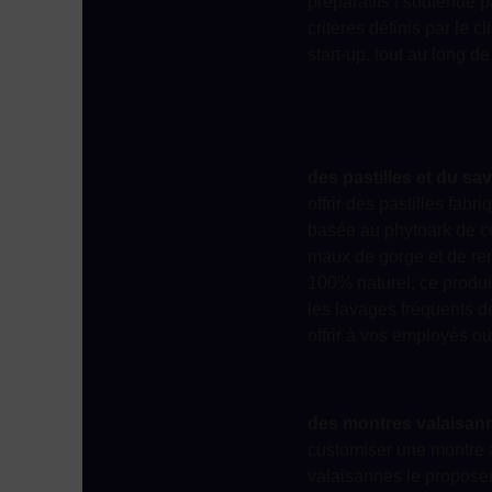
préparatifs ! soutenue p
critères définis par le c
start-up. tout au long d
des pastilles et du sa
offrir des pastilles fab
basée au phytoark de co
maux de gorge et de re
100% naturel. ce produit
les lavages fréquents d
offrir à vos employés ou
des montres valaisann
customiser une montre à 
valaisannes le proposen