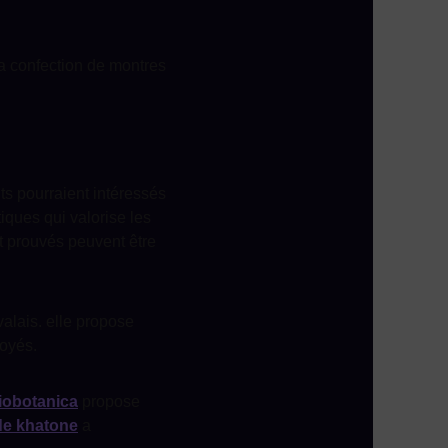
a confection de montres
ts pourraient intéressés
ues qui valorise les
t prouvés peuvent être
valais. elle propose
loyés.
biobotanica
propose
 de khatone
a