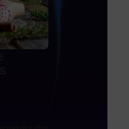
e
s
os employés et clients