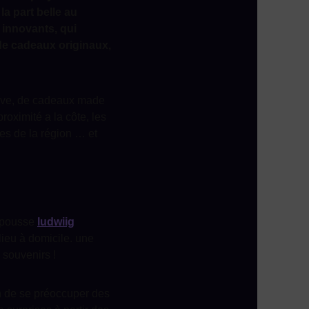
la part belle au
innovants, qui
 de cadeaux originaux,
tive, de cadeaux made
roximité a la côte, les
ses de la région … et
ne pousse
ludwiig
lieu à domicile. une
e souvenirs !
n de se préoccuper des