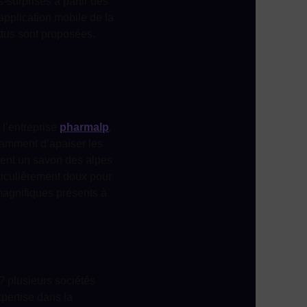
-surprises à partir des
l’application mobile de la
attus sont proposées.
 l’entreprise
pharmalp
,
tamment d’apaiser les
ment un savon des alpes
articulièrement doux pour
 magnifiques présents à
 ? plusieurs sociétés
pertise dans la