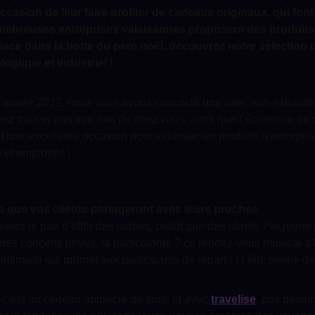
occasion de leur faire profiter de cadeaux originaux, qui font 
mbreuses entreprises valaisannes proposent des produits 
place dans la hotte du père noël. découvrez notre sélection
logique et industriel !
te année 2022, nous vous avons concocté une liste, non-exhaus
ez trouver pas trop loin de chez vous. alors que l’économie de p
t une excellente occasion pour valoriser les produits d’entrepri
ts et employés !
es que vos clients partageront avec leurs proches
isiez le pari d’offrir des sorties, plutôt que des objets ? la jeu
es concerts privés. la particularité ? ce rendez-vous musical a 
intimiste qui promet aux participants de repartir la tête pleine d
 c’est un cadeau apprécié de tous. et avec
travelise
, pas besoi