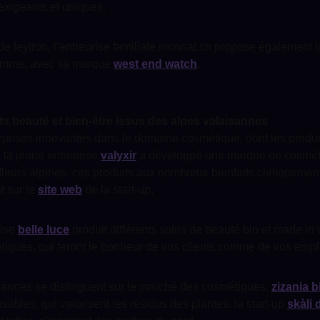
exigeants et uniques.
 leytron, l’entreprise familiale monnat.ch propose également l
amme, avec sa marque
west end watch
.
ts beauté et bien-être issus des alpes valaisannes
reprises innovantes dans le domaine cosmétique, dont les produi
! la jeune entreprise
valyxir
a développé une marque de cosmétiq
fleurs alpines. ces produits aux nombreux bienfaits cliniquemen
 sur le
site web
de la start-up.
rise
belle luce
produit différents soins de beauté bio et made in 
étiques, qui feront le bonheur de vos clients comme de vos emp
sannes se distinguent sur le marché des cosmétiques.
zizania 
ables, qui valorisent les résidus des plantes. la start-up
skàli