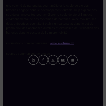
une volonté de partenariat pour améliorer le cycle de vie des
batteries engagé dans le développement durable, luup explore des
stratégies innovantes pour améliorer le cycle de vie et l’impact
environnemental de ses systèmes de batteries. avec evolium, les
deux entreprises souhaitent établir un partenariat dans le but de
promouvoir des approches durables et circulaires de l’utilisation des
batteries dans le secteur de l’e-micromobilité.
informations complémentaires :
www.evolium.ch
source : communiqué de presse