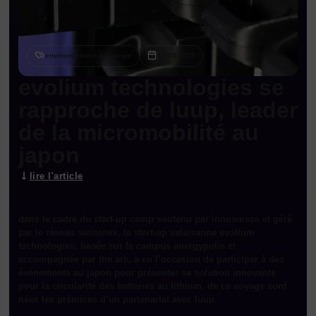
environnement & énergie
27/08/2025
evolium technologies se
rapproche de luup, leader
de la micromobilité au
japon
lire l'article
dans le cadre du start-up camp soutenu par innosuisse et géré
par le réseau swissnex, la start-up valaisanne evolium
technologies, basée sur le campus energypolis et
accompagnée par the ark, a eu l’occasion de participer à des
événements au japon pour présenter sa solution innovante
pour la circularité des batteries au lithium. de ce voyage sont
nées les prémices d’un partenariat avec luup.