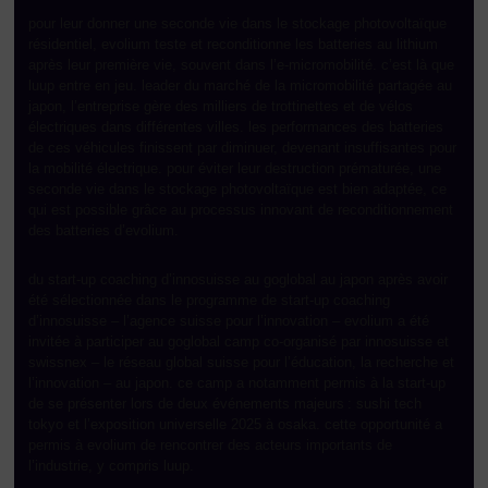
pour leur donner une seconde vie dans le stockage photovoltaïque
résidentiel, evolium teste et reconditionne les batteries au lithium
après leur première vie, souvent dans l’e-micromobilité. c’est là que
luup entre en jeu. leader du marché de la micromobilité partagée au
japon, l’entreprise gère des milliers de trottinettes et de vélos
électriques dans différentes villes. les performances des batteries
de ces véhicules finissent par diminuer, devenant insuffisantes pour
la mobilité électrique. pour éviter leur destruction prématurée, une
seconde vie dans le stockage photovoltaïque est bien adaptée, ce
qui est possible grâce au processus innovant de reconditionnement
des batteries d’evolium.
du start-up coaching d’innosuisse au goglobal au japon après avoir
été sélectionnée dans le programme de start-up coaching
d’innosuisse – l’agence suisse pour l’innovation – evolium a été
invitée à participer au goglobal camp co-organisé par innosuisse et
swissnex – le réseau global suisse pour l’éducation, la recherche et
l’innovation – au japon. ce camp a notamment permis à la start-up
de se présenter lors de deux événements majeurs : sushi tech
tokyo et l’exposition universelle 2025 à osaka. cette opportunité a
permis à evolium de rencontrer des acteurs importants de
l’industrie, y compris luup.