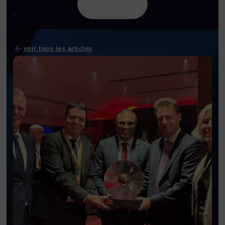
fr
voir tous les articles