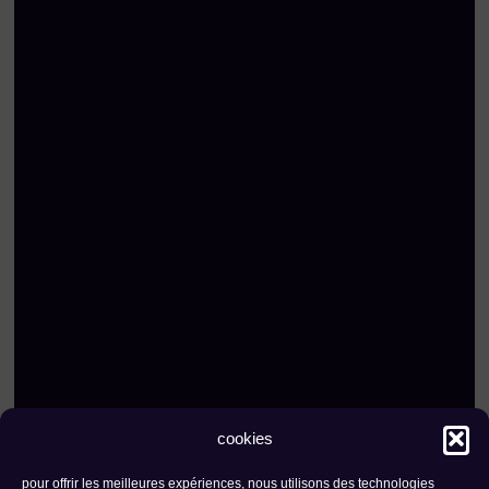
cookies
pour offrir les meilleures expériences, nous utilisons des technologies