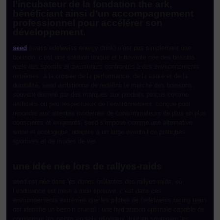
l’incubateur de la fondation the ark,
bénéficiant ainsi d’un accompagnement
professionnel pour accélérer son
développement.
seed
(swiss edelweiss energy drink) n’est pas simplement une
boisson. c’est une solution unique et innovante née des besoins
réels des sportifs et aventuriers confrontés à des environnements
extrêmes. à la croisée de la performance, de la santé et de la
durabilité, seed ambitionne de redéfinir le marché des boissons ,
souvent dominé par des marques aux produits perçus comme
artificiels ou peu respectueux de l’environnement. conçue pour
répondre aux attentes modernes de consommateurs de plus en plus
conscients et exigeants, seed s’impose comme une alternative
saine et écologique, adaptée à un large éventail de pratiques
sportives et de modes de vie.
une idée née lors de rallyes-raids
seed est née dans les dunes brûlantes des rallyes-raids, où
l’endurance est mise à rude épreuve. c’est dans ces
environnements extrêmes que les pilotes de l’edelweiss racing team
ont identifié un besoin crucial : une hydratation optimale capable de
compenser les pertes en sels minéraux, tout en soutenant les