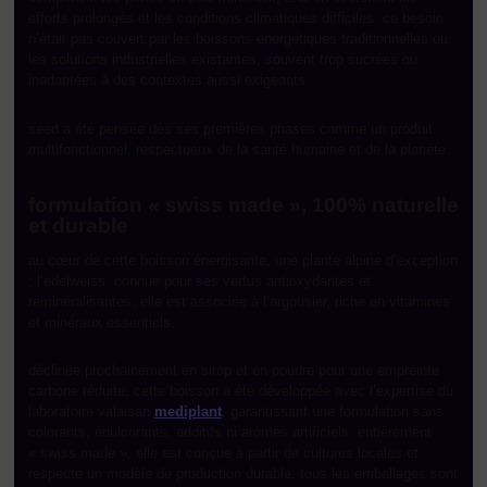
efforts prolongés et les conditions climatiques difficiles. ce besoin
n’était pas couvert par les boissons énergétiques traditionnelles ou
les solutions industrielles existantes, souvent trop sucrées ou
inadaptées à des contextes aussi exigeants.
seed a été pensée dès ses premières phases comme un produit
multifonctionnel, respectueux de la santé humaine et de la planète.
formulation « swiss made », 100% naturelle
et durable
au cœur de cette boisson énergisante, une plante alpine d’exception
: l’edelweiss. connue pour ses vertus antioxydantes et
reminéralisantes, elle est associée à l’argousier, riche en vitamines
et minéraux essentiels.
déclinée prochainement en sirop et en poudre pour une empreinte
carbone réduite, cette boisson a été développée avec l’expertise du
laboratoire valaisan
mediplant
, garantissant une formulation sans
colorants, édulcorants, additifs ni arômes artificiels. entièrement
« swiss made », elle est conçue à partir de cultures locales et
respecte un modèle de production durable. tous les emballages sont