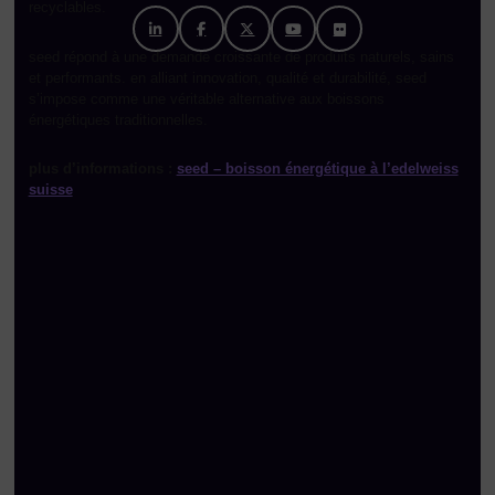
recyclables.
seed répond à une demande croissante de produits naturels, sains
et performants. en alliant innovation, qualité et durabilité, seed
s’impose comme une véritable alternative aux boissons
énergétiques traditionnelles.
plus d’informations :
seed – boisson énergétique à l’edelweiss
suisse