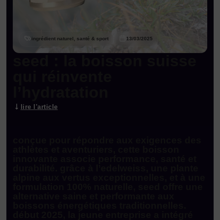
ingrédient naturel, santé & sport
13/03/2025
seed : la boisson suisse
qui réinvente
l’hydratation
lire l'article
conçue pour répondre aux exigences des
athlètes et aventuriers, cette boisson
innovante associe performance, santé et
durabilité. grâce à l’edelweiss, une plante
alpine aux vertus exceptionnelles, et à une
formulation 100% naturelle, seed offre une
alternative saine et performante aux
boissons énergétiques traditionnelles.
début 2025, la jeune entreprise a intégré