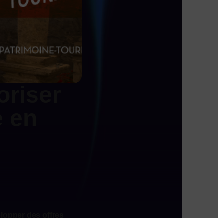
oriser
e en
elopper des offres