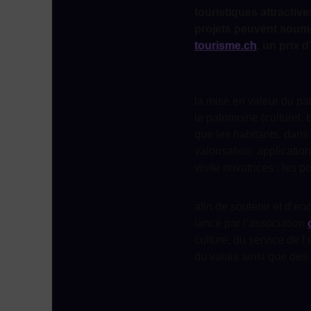
touristiques attractive
projets peuvent soume
tourisme.ch
. un prix 
la mise en valeur du pat
le patrimoine (culturel, 
que les habitants. dans 
valorisation. applicatio
visite novatrices : les p
afin de soutenir et d’en
lancé par l’association
culture, du service de l
du valais ainsi que des