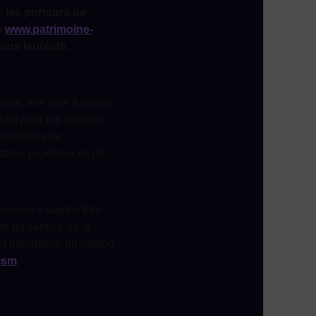
». les porteurs de
b
www.patrimoine-
eurs lauréats.
cale. elle vise à rendre
tant pour les visiteurs
ssibilités de
cation, expériences de
ourisme » vient d’être
en du service de la
 et patrimoine du canton
rism
.