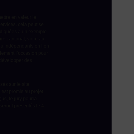
ettre en valeur le
ervices. cela peut se
 appliquées à un exemple
ire cantonal, voire au-
 ou indépendants en lien
galement l’occasion pour
 développer des
sés sur le site
 est promis au projet
us, le jury pourra
 seront présentés le 4