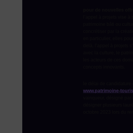
pour de nouvelles offre
l’appel à projets vise à
patrimoine bâti ou cultu
concrétiser par la créat
en particulier, elles po
delà. l’appel à projets 
avec la culture, le patr
les acteurs de ces dom
concepts innovants.
le délai de candidature 
www.patrimoine-touri
vainqueur, désigné par u
désigner plusieurs lauré
octobre 2023 lors du ren