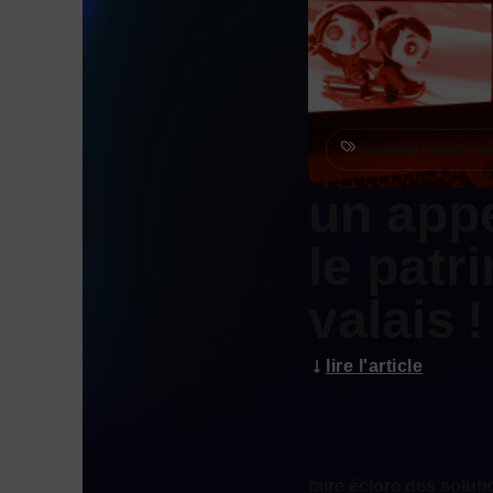
économie créative, t
un appe
le patr
valais !
lire l'article
faire éclore des solut