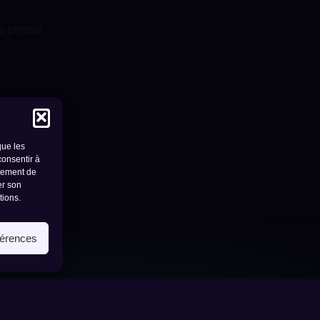
e presse
que les
consentir à
rtement de
er son
tions.
férences
1950 sion