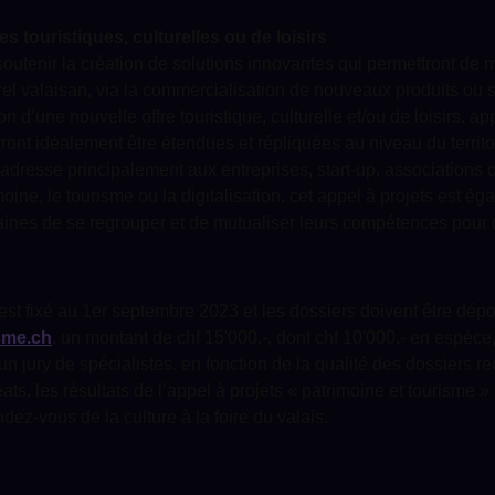
s touristiques, culturelles ou de loisirs
 soutenir la création de solutions innovantes qui permettront de m
rel valaisan, via la commercialisation de nouveaux produits ou s
ion d’une nouvelle offre touristique, culturelle et/ou de loisirs.
urront idéalement être étendues et répliquées au niveau du territo
s’adresse principalement aux entreprises, start-up, associations
imoine, le tourisme ou la digitalisation. cet appel à projets est é
aines de se regrouper et de mutualiser leurs compétences pour
est fixé au 1er septembre 2023 et les dossiers doivent être dépo
sme.ch
. un montant de chf 15'000.-, dont chf 10'000.- en espèce,
n jury de spécialistes. en fonction de la qualité des dossiers reç
ats. les résultats de l’appel à projets « patrimoine et tourisme »
dez-vous de la culture à la foire du valais.