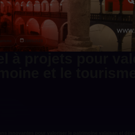
ourisme
03/05/2023
l à projets pour val
imoine et le tourism
ions innovantes pour valoriser le patrimoine valaisan et dév