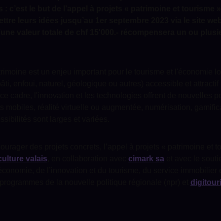
s : c’est le but de l’appel à projets « patrimoine et tourisme 
ttre leurs idées jusqu’au 1er septembre 2023 via le site we
d’une valeur totale de chf 15'000.- récompensera un ou plusi
rimoine est un enjeu important pour le tourisme et l'économie lo
bâti, enfoui, naturel, géologique ou autres) accessible et attractif 
ce cadre, l'innovation et les technologies offrent de nouvelles po
ns mobiles, réalité virtuelle ou augmentée, numérisation, gamifi
ossibilités sont larges et variées.
courager des projets concrets, l’appel à projets « patrimoine et t
culture valais
, en collaboration avec
cimark sa
et avec le souti
’économie, de l’innovation et du tourisme, du service immobilier
 programmes de la nouvelle politique régionale (npr) et
digitou