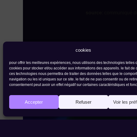
source
: communiqué d
cookies
pour offrir les meilleures expériences, nous utilisons des technologies telles 
cookies pour stocker et/ou accéder aux informations des appareils. le fait de 
ces technologies nous permettra de traiter des données telles que le compo
navigation ou les id uniques sur ce site. le fait de ne pas consentir ou de retir
consentement peut avoir un effet négatif sur certaines caractéristiques et fonc
Accepter
Refuser
Voir les pré
contact
newsletter
fondation the ark |
rue de l'industrie 23 - 