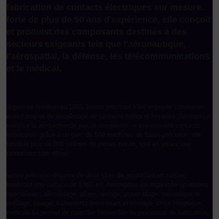
fabrication de contacts électriques sur mesure.
forte de plus de 50 ans d'expérience, elle conçoit
et produist des composants destinés à des
secteurs exigeants tels que l'aéronautique,
l'aérospatial, la défense, les télécommunications
et le médical.
depuis sa création en 1965, lemco précision s'est imposée comme un
acteur majeur du décolletage de contacts mâles et femelles. l'entreprise
maîtrise la production de pièces complexes, y compris des contacts
miniatures. grâce à un parc de 500 machines de haute précision, elle
fabrique plus de 600 millions de pièces par an, tout en visant une
production zéro défaut.
lemco précision dispose de deux sites de production en suisse,
totalisant une surface de 8 800 m². l'entreprise est organisée en ateliers
spécialisés : décolletage, pliage, dorage, assemblage, mécanique et
outillage, lavage, traitements thermiques et sablage. cette intégration
verticale lui permet de contrôler l'ensemble du processus de fabrication,