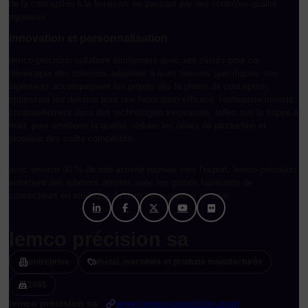
de la conception à la livraison, en passant par des contrôles qualité
rigoureux.
i
nnovation et personnalisation
lemco précision collabore étroitement avec ses clients pour co-
développer des solutions adaptées à leurs besoins spécifiques. ses
ingénieurs accompagnent les projets dès la phase de conception,
optimisant les dessins pour une fabrication efficace. l'entreprise investit
continuellement dans des technologies innovantes, telles que la frappe à
froid, pour améliorer la qualité, réduire les délais de production et
proposer des coûts compétitifs.
avec environ 90 % de son activité tournée vers l'export, lemco précision
entretient des relations étroites avec les grands fabricants de
connecteurs en amérique du nord, en europe et en asie.
lemco précision sa
entreprise
metal, machines et produits manufacturés
1965
lemco précision sa
www.lemco-precision.com