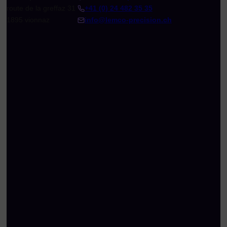
route de la greffaz 31
+41 (0) 24 482 35 35
1895 vionnaz
info@lemco-precision.ch