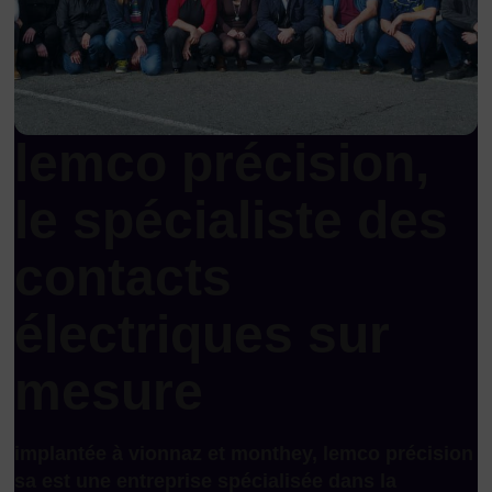
lemco précision,
le spécialiste des
contacts
électriques sur
mesure
implantée à vionnaz et monthey, lemco précision
sa est une entreprise spécialisée dans la