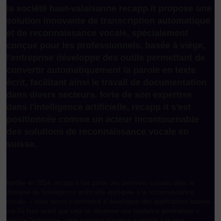
la société haut-valaisanne recapp it propose une
solution innovante de transcription automatique
et de reconnaissance vocale, spécialement
conçue pour les professionnels. basée à viège,
l'entreprise développe des outils permettant de
convertir automatiquement la parole en texte
écrit, facilitant ainsi le travail de documentation
dans divers secteurs. forte de son expertise
dans l'intelligence artificielle, recapp it s'est
positionnée comme un acteur incontournable
des solutions de reconnaissance vocale en
suisse.
fondée en 2014, recapp it fait partie des pionniers suisses dans le
domaine de l'intelligence artificielle appliquée à la reconnaissance
vocale. « nous avons commencé à développer des applications basées
sur l'ia bien avant que cela ne devienne une tendance généralisée »,
précise l'entreprise. cette longueur d'avance a permis à la pme