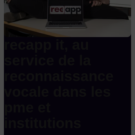
recapp it, au
service de la
reconnaissance
vocale dans les
pme et
institutions