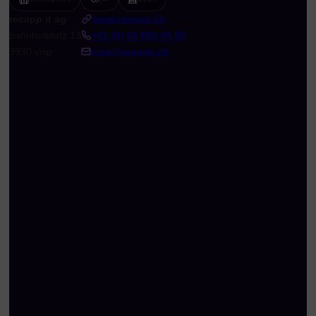
recapp it ag
www.recapp.ch
bahnhofplatz 13
+41 (0) 43 883 04 30
3930 visp
visp@recapp.ch