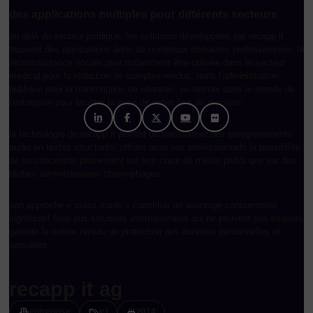
des applications multiples pour différents secteurs
au-delà du secteur juridique, les solutions développées par recapp it
trouvent des applications dans de nombreux domaines professionnels. la
reconnaissance vocale peut notamment être utilisée dans le secteur
médical pour la rédaction de comptes-rendus, dans l'administration
publique pour la transcription de séances, ou encore dans le monde de
l'entreprise pour faciliter la prise de notes lors de réunions.
la technologie de recapp it permet de transformer des enregistrements
audio en textes structurés, offrant ainsi aux professionnels la possibilité
de se concentrer pleinement sur leur cœur de métier plutôt que sur des
tâches administratives chronophages.
son approche « swiss made » constitue un avantage concurrentiel
significatif face aux solutions internationales qui ne peuvent pas toujours
garantir le même niveau de protection des données personnelles et
sensibles.
recapp it ag
entreprise
ict
2014