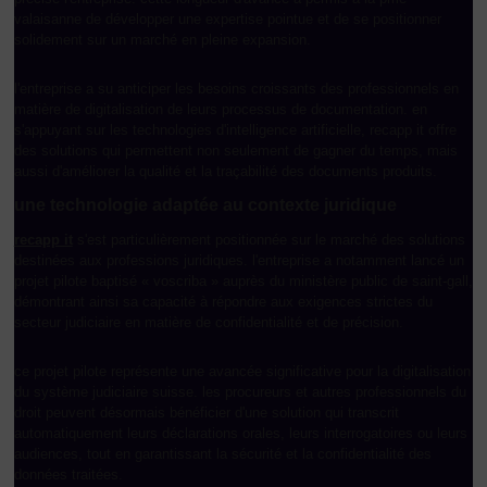
valaisanne de développer une expertise pointue et de se positionner
solidement sur un marché en pleine expansion.
l'entreprise a su anticiper les besoins croissants des professionnels en
matière de digitalisation de leurs processus de documentation. en
s'appuyant sur les technologies d'intelligence artificielle, recapp it offre
des solutions qui permettent non seulement de gagner du temps, mais
aussi d'améliorer la qualité et la traçabilité des documents produits.
une technologie adaptée au contexte juridique
recapp it
s'est particulièrement positionnée sur le marché des solutions
destinées aux professions juridiques. l'entreprise a notamment lancé un
projet pilote baptisé « voscriba » auprès du ministère public de saint-gall,
démontrant ainsi sa capacité à répondre aux exigences strictes du
secteur judiciaire en matière de confidentialité et de précision.
ce projet pilote représente une avancée significative pour la digitalisation
du système judiciaire suisse. les procureurs et autres professionnels du
droit peuvent désormais bénéficier d'une solution qui transcrit
automatiquement leurs déclarations orales, leurs interrogatoires ou leurs
audiences, tout en garantissant la sécurité et la confidentialité des
données traitées.