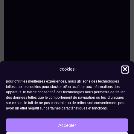
cookies
pour offrir les meilleures expériences, nous utilisons des technologies
contact
newsletter
telles que les cookies pour stocker et/ou accéder aux informations des
appareils. le fait de consentir à ces technologies nous permettra de traiter
fondation the ark |
rue de l'industrie 23
des données telles que le comportement de navigation ou les id uniques
sur ce site. le fait de ne pas consentir ou de retirer son consentement peut
- 1950 sion
avoir un effet négatif sur certaines caractéristiques et fonctions.
politique de confidentialité
Accepter