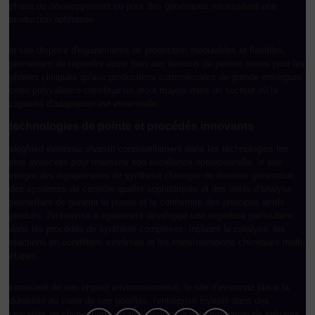
phase de développement ou pour des génériques nécessitant une
production optimisée.
le site dispose d'équipements de production modulables et flexibles,
permettant de répondre aussi bien aux besoins de petites séries pour les
phases cliniques qu'aux productions commerciales de grande envergure.
cette polyvalence constitue un atout majeur dans un secteur où la
capacité d'adaptation est essentielle.
technologies de pointe et procédés innovants
siegfried evionnaz investit continuellement dans les technologies les
plus avancées pour maintenir son excellence opérationnelle. le site
intègre des équipements de synthèse chimique de dernière génération,
des systèmes de contrôle qualité sophistiqués et des outils d'analyse
permettant de garantir la pureté et la conformité des principes actifs
produits. l'entreprise a également développé une expertise particulière
dans les procédés de synthèse complexes, incluant la catalyse, les
réactions en conditions extrêmes et les transformations chimiques multi-
étapes.
conscient de son impact environnemental, le site d'evionnaz place la
durabilité au cœur de ses priorités. l'entreprise investit dans des
procédés de chimie verte visant à réduire la consommation de solvants,