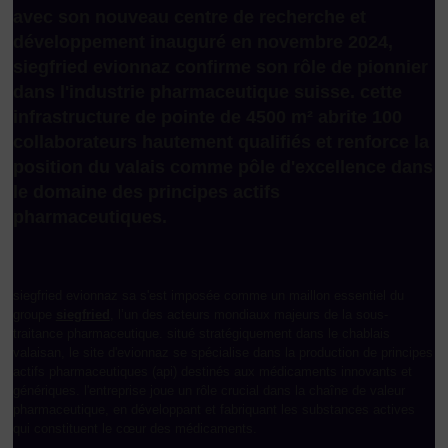
avec son nouveau centre de recherche et
développement inauguré en novembre 2024,
siegfried evionnaz confirme son rôle de pionnier
dans l'industrie pharmaceutique suisse. cette
infrastructure de pointe de 4500 m² abrite 100
collaborateurs hautement qualifiés et renforce la
position du valais comme pôle d'excellence dans
le domaine des principes actifs
pharmaceutiques.
siegfried evionnaz sa s'est imposée comme un maillon essentiel du
groupe
siegfried
, l’un des acteurs mondiaux majeurs de la sous-
traitance pharmaceutique. situé stratégiquement dans le chablais
valaisan, le site d'evionnaz se spécialise dans la production de principes
actifs pharmaceutiques (api) destinés aux médicaments innovants et
génériques. l'entreprise joue un rôle crucial dans la chaîne de valeur
pharmaceutique, en développant et fabriquant les substances actives
qui constituent le cœur des médicaments.