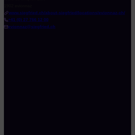
1902 evionnaz
www.siegfried.ch/about-siegfried/locations/evionnaz-ch/
+41 (0) 27 766 12 00
evionnaz@siegfried.ch