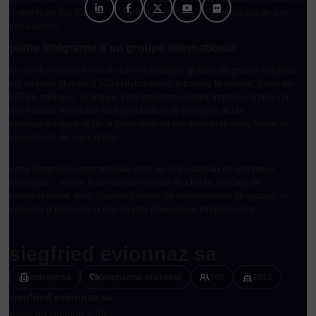
à minimiser les déchets et à améliorer l'efficacité énergétique de ses
installations.
partie intégrante d'un groupe international
le site d'evionnaz s'inscrit dans la stratégie globale du groupe siegfried,
qui emploie plus de 3’500 collaborateurs à travers le monde. fondé en
1873 à zofingue, le groupe s'est progressivement imposé comme l'un
des leaders mondiaux de la production de principes actifs
pharmaceutiques et de la fabrication de médicaments sous forme de
capsules et de comprimés.
cette dimension internationale offre au site valaisan de nombreux
avantages : accès à un réseau mondial de clients, partage de
connaissances avec d'autres centres de compétences du groupe, et
capacité à participer à des projets d'envergure internationale.
siegfried evionnaz sa
entreprise
biopharma et chimie
300
2015
siegfried evionnaz sa
route du simplon 1,36