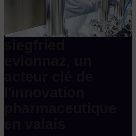
siegfried
evionnaz, un
acteur clé de
l'innovation
pharmaceutique
en valais