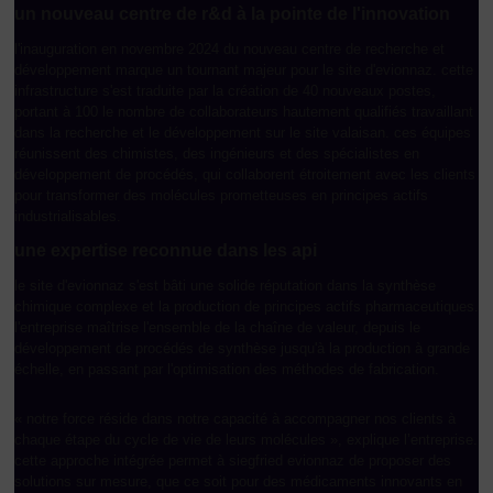
un nouveau centre de r&d à la pointe de l'innovation
l'inauguration en novembre 2024 du nouveau centre de recherche et
développement marque un tournant majeur pour le site d'evionnaz. cette
infrastructure s'est traduite par la création de 40 nouveaux postes,
portant à 100 le nombre de collaborateurs hautement qualifiés travaillant
dans la recherche et le développement sur le site valaisan. ces équipes
réunissent des chimistes, des ingénieurs et des spécialistes en
développement de procédés, qui collaborent étroitement avec les clients
pour transformer des molécules prometteuses en principes actifs
industrialisables.
une expertise reconnue dans les api
le site d'evionnaz s'est bâti une solide réputation dans la synthèse
chimique complexe et la production de principes actifs pharmaceutiques.
l'entreprise maîtrise l'ensemble de la chaîne de valeur, depuis le
développement de procédés de synthèse jusqu'à la production à grande
échelle, en passant par l'optimisation des méthodes de fabrication.
« notre force réside dans notre capacité à accompagner nos clients à
chaque étape du cycle de vie de leurs molécules », explique l’entreprise.
cette approche intégrée permet à siegfried evionnaz de proposer des
solutions sur mesure, que ce soit pour des médicaments innovants en